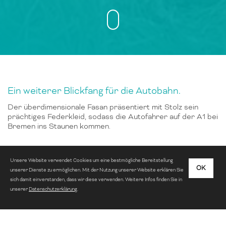
Ein weiterer Blickfang für die Autobahn.
Der überdimensionale Fasan präsentiert mit Stolz sein
prächtiges Federkleid, sodass die Autofahrer auf der A1 bei
Bremen ins Staunen kommen.
Unsere Website verwendet Cookies um eine bestmögliche Bereitstellung
OK
unserer Dienste zu ermöglichen. Mit der Nutzung unserer Website erklären Sie
sich damit einverstanden, dass wir diese verwenden. Weitere Infos finden Sie in
unserer
Datenschutzerklärung
.