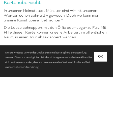
Kartenübersicht
In unserer Heimatstadt Münster sind wir mit unseren
Werken schon sehr aktiv gewesen. Doch wo kann man
unsere Kunst überall betrachten?
Die Leeze schnappen, mit den Öffis oder sogar zu Fuß. Mit
Hilfe dieser Karte können unsere Arbeiten, im öffentlichen
Raum, in einer Tour abgeklappert werden.
Unsere Website verwendet Cookies um eine bestmögliche Bereitstellung
OK
unserer Dienste zu ermöglichen. Mit der Nutzung unserer Website erklären Sie
sich damit einverstanden, dass wir diese verwenden. Weitere Infos finden Sie in
unserer
Datenschutzerklärung
.
Gib eine Adresse an, um eines unserer Werke
in deiner Nähe zu finden.