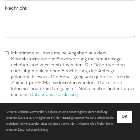
Nachricht:
Ich stimme zu, dass meine Angaben aus dem
Kontaktformular zur Beantwortung meiner Anfrage
erhoben und verarbeitet werden. Die Daten werden
nach abgeschlossener Bearbeitung der Anfrage
gelöscht. Hinweis: Die Einwilligung kann jederzeit für die
Zukunft per E-Mail widerrufen werden . Detaillierte
Informationen zum Umgang mit Nutzerdaten findest du in
unserer
Datenschutzerklärung
.
Unsere Website verwendet Cookies um eine bestmögliche Bereitstellung
OK
unserer Dienste zu ermöglichen. Mit der Nutzung unserer Website erklären Sie
sich damit einverstanden, dass wir diese verwenden. Weitere Infos finden Sie in
Bestätigung
unserer
Datenschutzerklärung
.
Zum Versenden des Formulars nutzen wir Google