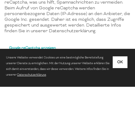
reCaptcha, was uns hilft, Spamnachrichten zu vermeiden.
Beim Aufruf von Google reCaptcha werden
personenbezogene Daten (IP-Adresse) an den Anbieter, die
Google Inc. gesendet. Daher ist es möglich, dass Zugriffe
gespeichert und ausgewertet werden. Detaillierte Infos
finden Sie in unserer Datenschutzerklärung.
Google reCaptcha anzeigen
Unsere Website verwendet Cookies um eine bestmögliche Bereitstellung
OK
unserer Dienste zu ermöglichen. Mit der Nutzung unserer Website erklären Sie
sich damit einverstanden, dass wir diese verwenden. Weitere Infos finden Sie in
unserer
Datenschutzerklärung
.
AUFTRAGGEBER